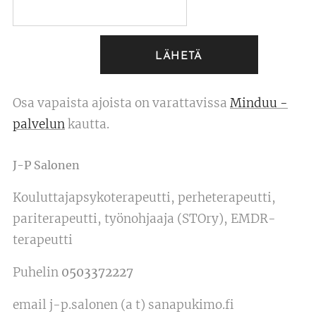
LÄHETÄ
Osa vapaista ajoista on varattavissa
Minduu -
palvelun
kautta.
J-P Salonen
Kouluttajapsykoterapeutti, perheterapeutti,
pariterapeutti, työnohjaaja (STOry), EMDR-
terapeutti
Puhelin
0503372227
email j-p.salonen (a t) sanapukimo.fi