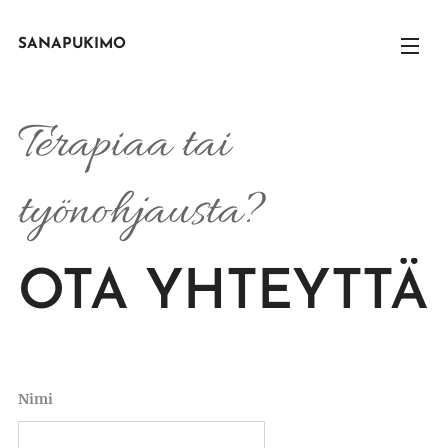
SANAPUKIMO
Terapiaa tai
työnohjausta?
OTA YHTEYTTÄ
Nimi