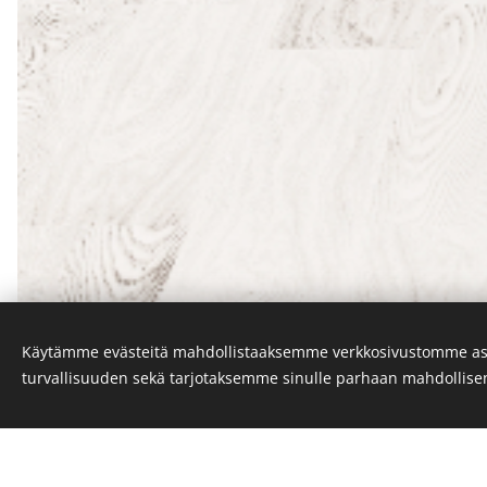
Käytämme evästeitä mahdollistaaksemme verkkosivustomme as
turvallisuuden sekä tarjotaksemme sinulle parhaan mahdollis